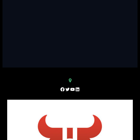
Facebook
Twitter
YouTube
LinkedIn