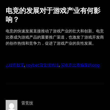
电竞的发展对于游戏产业有何影
响？
电竞的快速发展直接推动了游戏产业的壮大和创新。电竞
比赛成为游戏产品的重要推广渠道，也激发了游戏开发商
的创作热情和竞争力，促进了游戏产业的良性发展。
JJB竞技宝
, 
raybet雷竞技地址
, 
买电竞比赛输赢的app
雷竞技