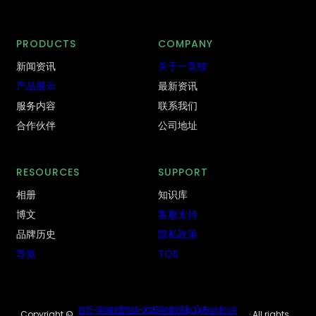
PRODUCTS
COMPANY
新闻资讯
关于一竞技
产品展示
最新资讯
服务内容
联系我们
合作伙伴
公司地址
RESOURCES
SUPPORT
相册
知识库
博文
客服支持
品牌历史
隐私政策
导览
TOS
首页–英雄联盟竞猜-2025英雄联盟(LOL)s15全球总决
Copyright ©
· All rights