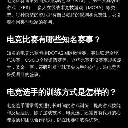
电竞比赛通常分为实时战略游戏（RTS）、第一人称射击
游戏（FPS）、多人在线战术竞技游戏（MOBA）等类
型。每种类型的游戏都有自己独特的规则和竞技性，吸引
着不同类型玩家的参与。
电竞比赛有哪些知名赛事？
知名的电竞比赛包括DOTA2国际邀请赛、英雄联盟全球
总决赛、CS:GO全球邀请赛等。这些比赛不仅赛事规模庞
大，奖金丰厚，还吸引着全球顶尖选手的参与，是电竞界
备受瞩目的盛事。
电竞选手的训练方式是怎样的？
电竞选手通常需要进行长时间的游戏训练，提高游戏技能
和反应速度。除了游戏技术，电竞选手还需要有良好的心
理素质和团队合作能力，以在比赛中取得优势。