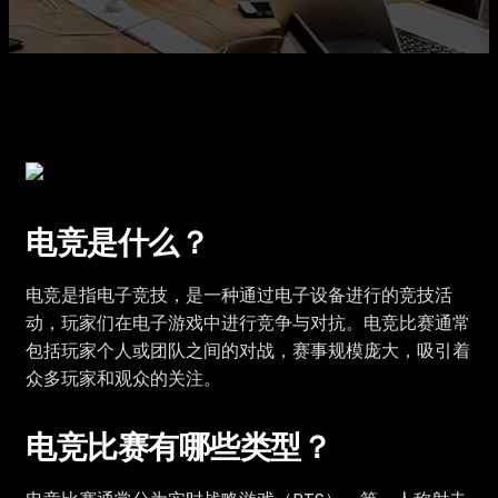
电竞是什么？
电竞是指电子竞技，是一种通过电子设备进行的竞技活
动，玩家们在电子游戏中进行竞争与对抗。电竞比赛通常
包括玩家个人或团队之间的对战，赛事规模庞大，吸引着
众多玩家和观众的关注。
电竞比赛有哪些类型？