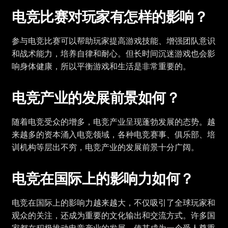
电竞比赛对玩家有怎样的影响？
参与电竞比赛可以帮助玩家提高游戏技能、增强团队意识
和战术能力，培养自律和耐心。但长时间沉迷游戏也会影
响身体健康，所以平衡游戏和生活是非常重要的。
电竞产业的发展前景如何？
随着电竞受众的增多，电竞产业呈现蓬勃发展的态势。越
来越多的资本涌入电竞领域，各种电竞赛事、俱乐部、培
训机构等层出不穷，电竞产业的发展前景十分广阔。
电竞在国际上的影响力如何？
电竞在国际上的影响力越来越大，不仅吸引了全球玩家和
观众的关注，还成为重要的文化输出和交流方式。许多国