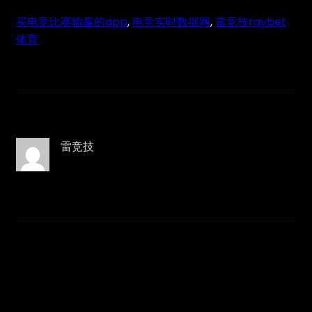
买电竞比赛输赢的app
, 
电竞实时数据网
, 
雷竞技raybet
体育
雷竞技