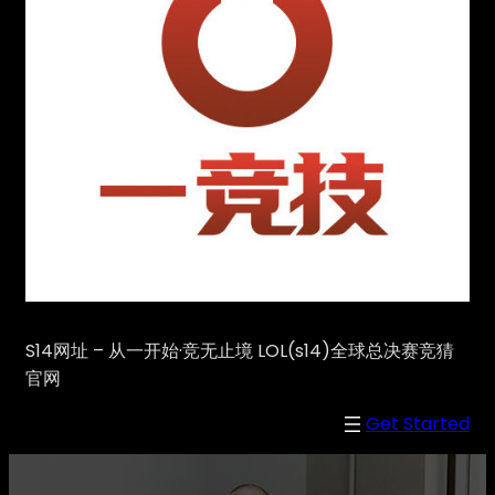
S14网址 – 从一开始·竞无止境 LOL(s14)全球总决赛竞猜
官网
Get Started