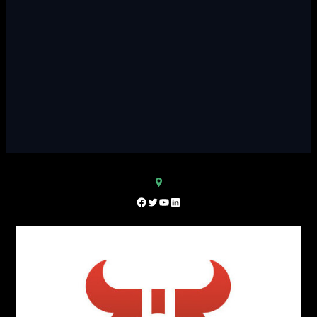
Facebook
Twitter
YouTube
LinkedIn