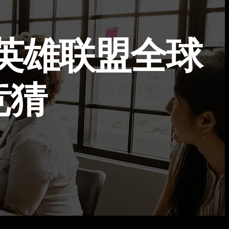
14英雄联盟全球
竞猜