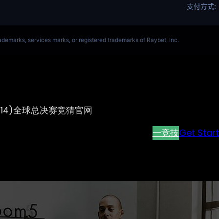
L(s14)全球总决赛竞猜官网
一竞技
Get Star