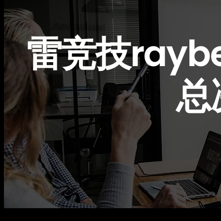
雷竞技rayb
总