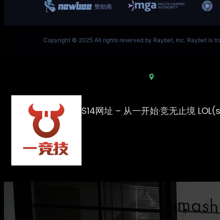
S14网址 – 从一开始·竞无止境 LO