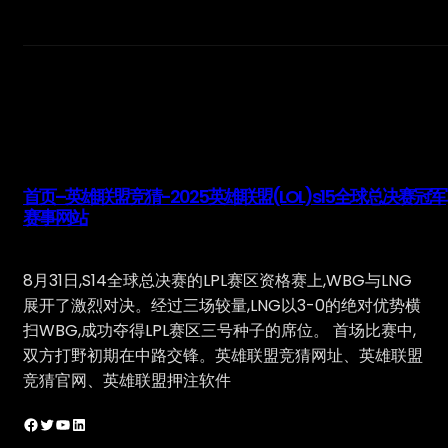
首页–英雄联盟竞猜-2025英雄联盟(LOL)s15全球总决赛冠军
赛事网站
8月31日,S14全球总决赛的LPL赛区资格赛上,WBG与LNG
展开了激烈对决。经过三场较量,LNG以3-0的绝对优势横
扫WBG,成功夺得LPL赛区三号种子的席位。 首场比赛中,
双方打野初期在中路交锋。英雄联盟竞猜网址、英雄联盟
竞猜官网、英雄联盟押注软件
Facebook
Twitter
YouTube
LinkedIn