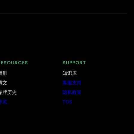
RESOURCES
SUPPORT
相册
知识库
博文
客服支持
品牌历史
隐私政策
导览
TOS