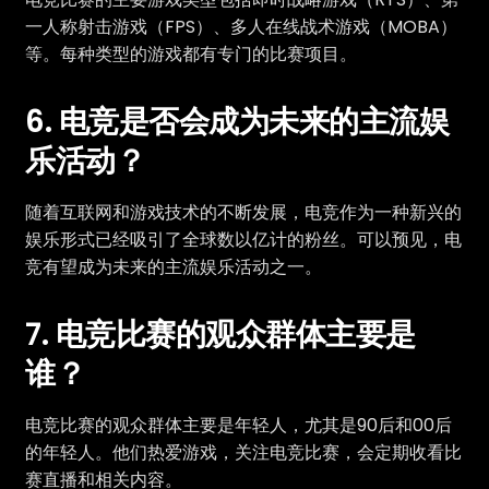
一人称射击游戏（FPS）、多人在线战术游戏（MOBA）
等。每种类型的游戏都有专门的比赛项目。
6. 电竞是否会成为未来的主流娱
乐活动？
随着互联网和游戏技术的不断发展，电竞作为一种新兴的
娱乐形式已经吸引了全球数以亿计的粉丝。可以预见，电
竞有望成为未来的主流娱乐活动之一。
7. 电竞比赛的观众群体主要是
谁？
电竞比赛的观众群体主要是年轻人，尤其是90后和00后
的年轻人。他们热爱游戏，关注电竞比赛，会定期收看比
赛直播和相关内容。