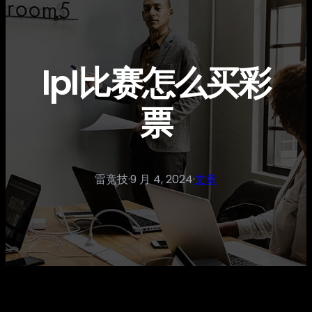
lpl比赛怎么买彩
票
雷竞技
·
9 月 4, 2024
·
文章