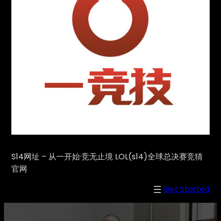
S14网址 – 从一开始·竞无止境 LOL(s14)全球总决赛竞猜
官网
Get Started