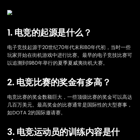
1. 电竞的起源是什么？
电子竞技起源于20世纪70年代末和80年代初，当时一些
玩家开始在街机游戏中进行比赛。最早的电子竞技比赛可
以追溯到1980年举行的夏季夏威夷街机大赛。
2. 电竞比赛的奖金有多高？
电竞比赛的奖金数额巨大，一些顶级比赛的奖金可以高达
几百万美元。最高奖金的比赛通常是国际性的大型赛事，
如DOTA 2的国际邀请赛。
3. 电竞运动员的训练内容是什