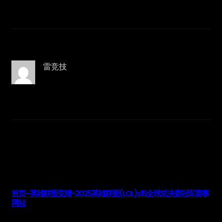
雷竞技
首页–英雄联盟竞猜-2025英雄联盟(LOL)s15全球总决赛冠军赛事
网站