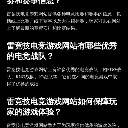
赛和赛事信息？
雷竞技电竞游戏网站提供各种电竞比赛和赛事的信息，包
括线上比赛、线下赛事以及大型锦标赛，玩家可以在网站
上了解最新的赛程安排和比赛结果。
雷竞技电竞游戏网站有哪些优秀
的电竞战队？
雷竞技电竞游戏网站上有许多优秀的电竞战队，如EDG战
队、RNG战队、IG战队等，它们在不同的电竞游戏中取
得了优异的成绩。
雷竞技电竞游戏网站如何保障玩
家的游戏体验？
雷竞技电竞游戏网站致力于为玩家提供优质的游戏体验，