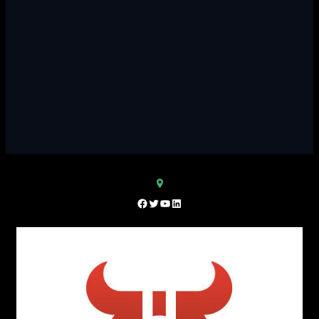
Facebook
Twitter
YouTube
LinkedIn