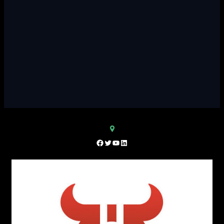
Facebook
Twitter
YouTube
LinkedIn