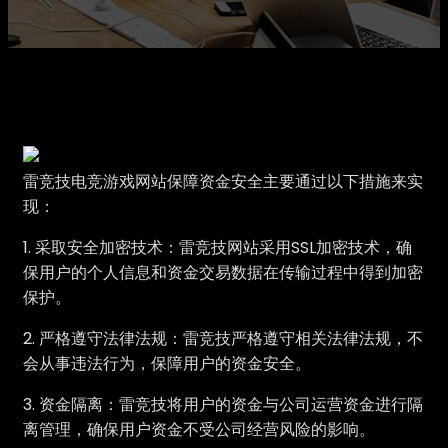
雷竞技电竞游戏网站保障资金安全主要通过以下措施来实
现：
1. 采取安全加密技术：雷竞技网站采用SSL加密技术，确
保用户的个人信息和资金交易数据在传输过程中得到加密
保护。
2. 严格遵守法律法规：雷竞技严格遵守相关法律法规，不
会从事违法行为，保障用户的资金安全。
3. 资金隔离：雷竞技将用户的资金与公司运营资金进行隔
离管理，确保用户资金不受公司经营风险的影响。