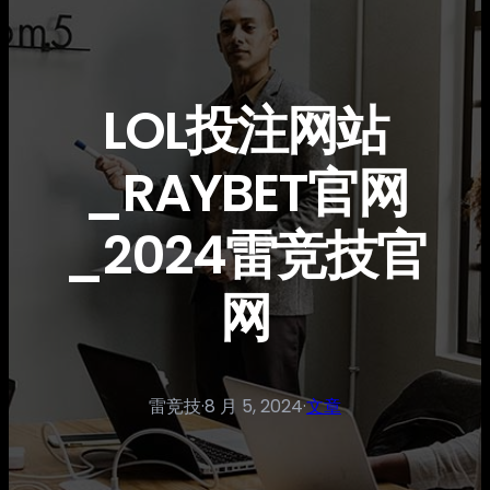
LOL投注网站
_RAYBET官网
_2024雷竞技官
网
雷竞技
·
8 月 5, 2024
·
文章