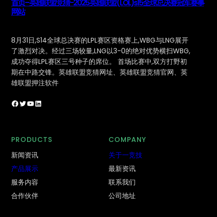
首页–英雄联盟竞猜-2025英雄联盟(LOL)s15全球总决赛冠军赛事
网站
8月31日,S14全球总决赛的LPL赛区资格赛上,WBG与LNG展开
了激烈对决。经过三场较量,LNG以3-0的绝对优势横扫WBG,
成功夺得LPL赛区三号种子的席位。 首场比赛中,双方打野初
期在中路交锋。英雄联盟竞猜网址、英雄联盟竞猜官网、英
雄联盟押注软件
Facebook
Twitter
YouTube
LinkedIn
PRODUCTS
COMPANY
新闻资讯
关于一竞技
产品展示
最新资讯
服务内容
联系我们
合作伙伴
公司地址