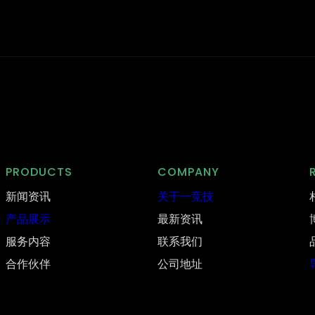
PRODUCTS
COMPANY
新闻资讯
关于一竞技
产品展示
最新资讯
服务内容
联系我们
合作伙伴
公司地址