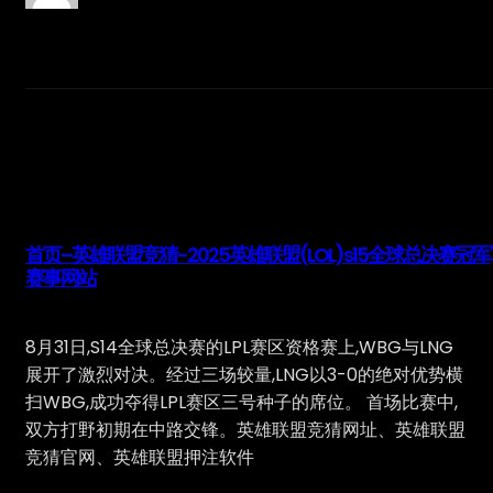
首页–英雄联盟竞猜-2025英雄联盟(LOL)s15全球总决赛冠军
赛事网站
8月31日,S14全球总决赛的LPL赛区资格赛上,WBG与LNG
展开了激烈对决。经过三场较量,LNG以3-0的绝对优势横
扫WBG,成功夺得LPL赛区三号种子的席位。 首场比赛中,
双方打野初期在中路交锋。英雄联盟竞猜网址、英雄联盟
竞猜官网、英雄联盟押注软件