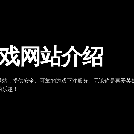
戏网站介绍
网站，提供安全、可靠的游戏下注服务。无论你是喜爱英
的乐趣！