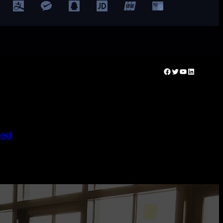
Facebook
Twitter
YouTube
LinkedIn
ted