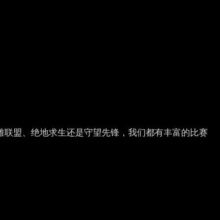
雄联盟、绝地求生还是守望先锋，我们都有丰富的比赛