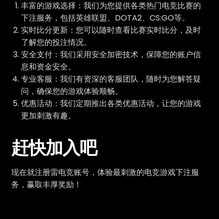
丰富的游戏选择：我们为您提供各类热门电竞比赛的
下注服务，包括英雄联盟、DOTA2、CS:GO等。
实时比分更新：您可以随时查看比赛实时比分，及时
了解您的投注情况。
安全支付：我们采用安全加密技术，保障您的账户信
息和资金安全。
专业客服：我们有资深的客服团队，随时为您解答疑
问，确保您的游戏体验顺畅。
优惠活动：我们定期推出各类优惠活动，让您的游戏
更加刺激有趣。
赶快加入吧
现在就注册雷电竞账号，体验最刺激的电竞游戏下注服
务，赢取丰厚奖励！