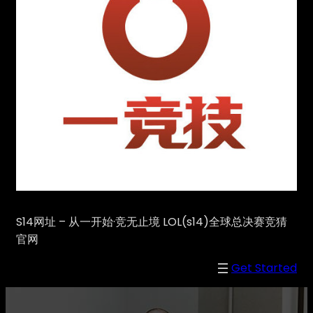
S14网址 – 从一开始·竞无止境 LOL(s14)全球总决赛竞猜
官网
Get Started