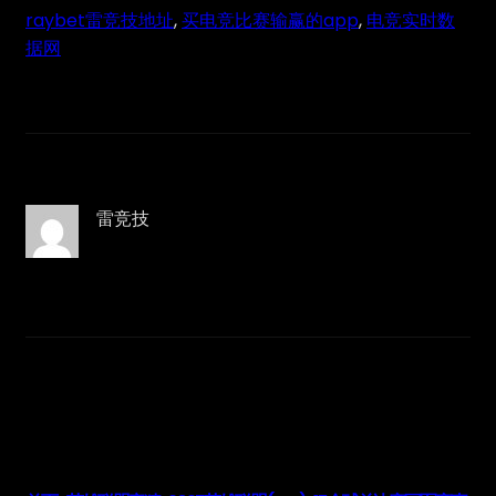
raybet雷竞技地址
, 
买电竞比赛输赢的app
, 
电竞实时数
据网
雷竞技