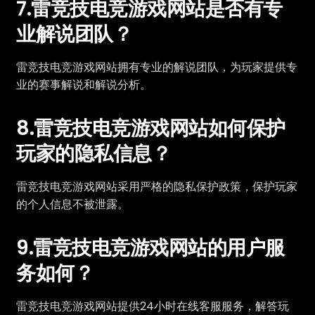
7.雷竞技电竞游戏网站是否有专
业解说团队？
雷竞技电竞游戏网站拥有专业的解说团队，为玩家提供专
业的赛事解说和解说分析。
8.雷竞技电竞游戏网站如何保护
玩家的隐私信息？
雷竞技电竞游戏网站采用严格的隐私保护政策，保护玩家
的个人信息不被泄露。
9.雷竞技电竞游戏网站的用户服
务如何？
雷竞技电竞游戏网站提供24小时在线客服服务，解答玩