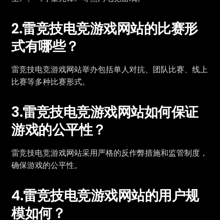
2.雷竞技电竞游戏网站的比赛形
式有哪些？
雷竞技电竞游戏网站举办包括单人对抗、团队比赛、线上
比赛等多种比赛形式。
3.雷竞技电竞游戏网站如何保证
游戏的公平性？
雷竞技电竞游戏网站采用严格的反作弊措施和监管制度，
确保游戏的公平性。
4.雷竞技电竞游戏网站的用户规
模如何？