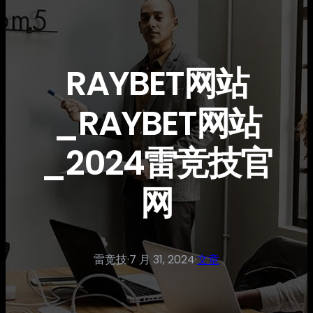
RAYBET网站
_RAYBET网站
_2024雷竞技官
网
雷竞技
·
7 月 31, 2024
·
文章