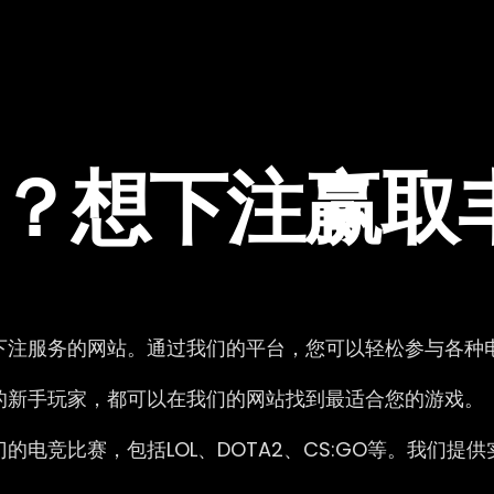
？想下注赢取
下注服务的网站。通过我们的平台，您可以轻松参与各种
的新手玩家，都可以在我们的网站找到最适合您的游戏。
电竞比赛，包括LOL、DOTA2、CS:GO等。我们