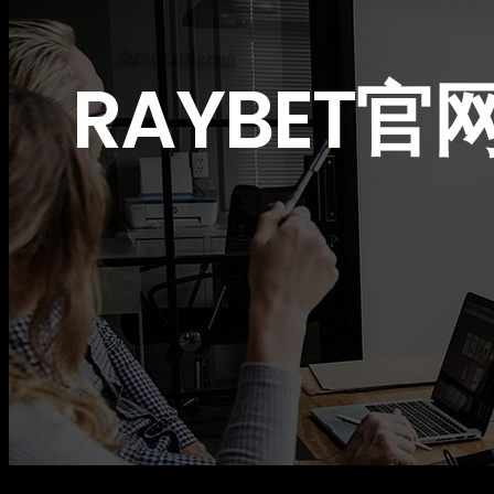
RAYBET官