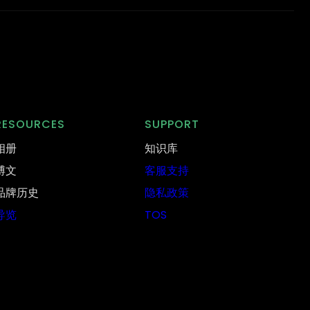
RESOURCES
SUPPORT
相册
知识库
博文
客服支持
品牌历史
隐私政策
导览
TOS