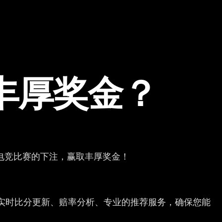
丰厚奖金？
电竞比赛的下注，赢取丰厚奖金！
提供实时比分更新、赔率分析、专业的推荐服务，确保您能