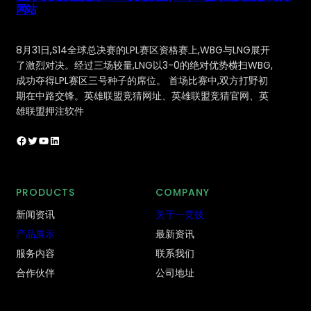
网站
8月31日,S14全球总决赛的LPL赛区资格赛上,WBG与LNG展开
了激烈对决。经过三场较量,LNG以3-0的绝对优势横扫WBG,
成功夺得LPL赛区三号种子的席位。 首场比赛中,双方打野初
期在中路交锋。英雄联盟竞猜网址、英雄联盟竞猜官网、英
雄联盟押注软件
Facebook
Twitter
YouTube
LinkedIn
PRODUCTS
COMPANY
新闻资讯
关于一竞技
产品展示
最新资讯
服务内容
联系我们
合作伙伴
公司地址