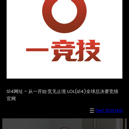
S14网址 – 从一开始·竞无止境 LOL(s14)全球总决赛竞猜
官网
Get Started