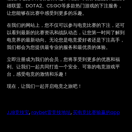
雄联盟、DOTA2、CS:GO等多款热门游戏的下注服务，
让您能够在比赛中感受到更多的乐趣。
在我们的网站上，您不仅可以参与电竞比赛的下注，还可
以看到最新的比赛资讯和战队动态，让您第一时间了解到
电竞界的最新动向。无论您是电竞爱好者还是下注高手，
我们都会为您提供最专业的服务和最优质的体验。
立即注册成为我们的会员，您将享受到更多的优惠和福
利。让我们一起共同打造一个安全、可靠的电竞游戏平
台，感受电竞的激情和乐趣！
现在，让我们一起开启电竞之旅吧！
JJB竞技宝
, 
raybet雷竞技地址
, 
买电竞比赛输赢的app