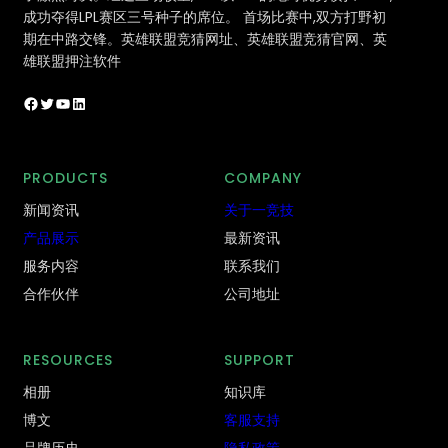
成功夺得LPL赛区三号种子的席位。 首场比赛中,双方打野初
期在中路交锋。英雄联盟竞猜网址、英雄联盟竞猜官网、英
雄联盟押注软件
Facebook
Twitter
YouTube
LinkedIn
PRODUCTS
COMPANY
新闻资讯
关于一竞技
产品展示
最新资讯
服务内容
联系我们
合作伙伴
公司地址
RESOURCES
SUPPORT
相册
知识库
博文
客服支持