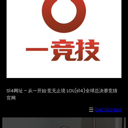
S14网址 – 从一开始·竞无止境 LOL(s14)全球总决赛竞猜
官网
Get Started