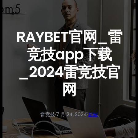
RAYBET官网_雷
竞技app下载
_2024雷竞技官
网
雷竞技
·
7 月 24, 2024
·
新闻