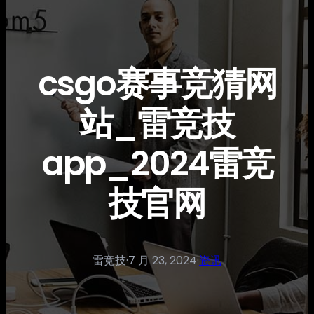
csgo赛事竞猜网
站_雷竞技
app_2024雷竞
技官网
雷竞技
·
7 月 23, 2024
·
资讯