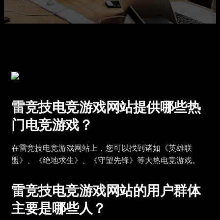
雷竞技电竞游戏网站提供哪些热
门电竞游戏？
在雷竞技电竞游戏网站上，您可以找到诸如《英雄联
盟》、《绝地求生》、《守望先锋》等大热电竞游戏。
雷竞技电竞游戏网站的用户群体
主要是哪些人？