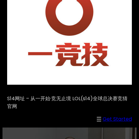
S14网址 – 从一开始·竞无止境 LOL(s14)全球总决赛竞猜
官网
Get Started