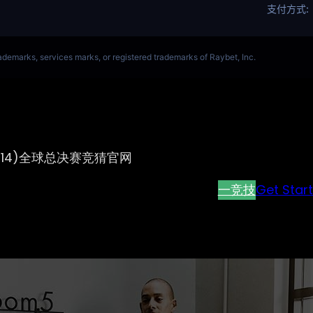
L(s14)全球总决赛竞猜官网
一竞技
Get Star