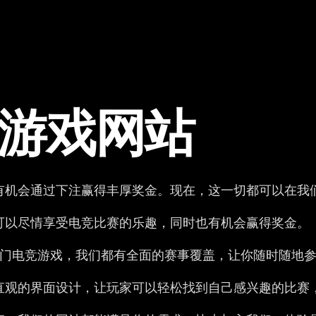
游戏网站
有机会通过下注赢得丰厚奖金。现在，这一切都可以在我
可以尽情享受电竞比赛的乐趣，同时也有机会赢得奖金。
他热门电竞游戏，我们都有全面的赛事覆盖，让你随时随地
直观的界面设计，让玩家可以轻松找到自己感兴趣的比赛