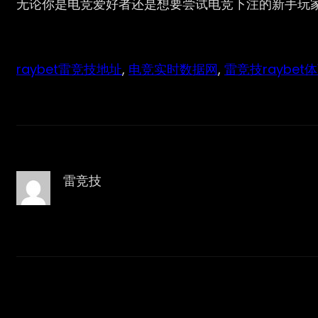
无论你是电竞爱好者还是想要尝试电竞下注的新手玩
raybet雷竞技地址
, 
电竞实时数据网
, 
雷竞技raybet
雷竞技