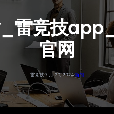
_雷竞技app
官网
雷竞技
·
7 月 20, 2024
·
新闻