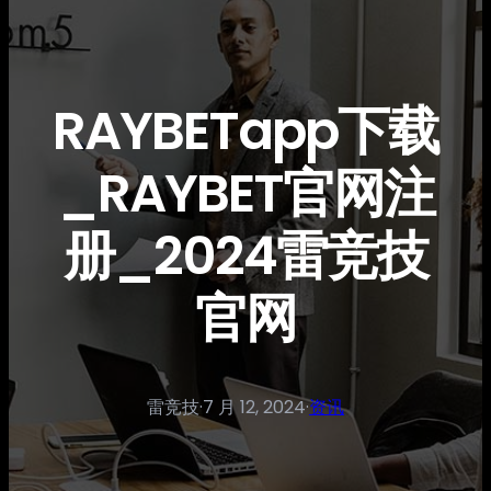
RAYBETapp下载
_RAYBET官网注
册_2024雷竞技
官网
雷竞技
·
7 月 12, 2024
·
资讯