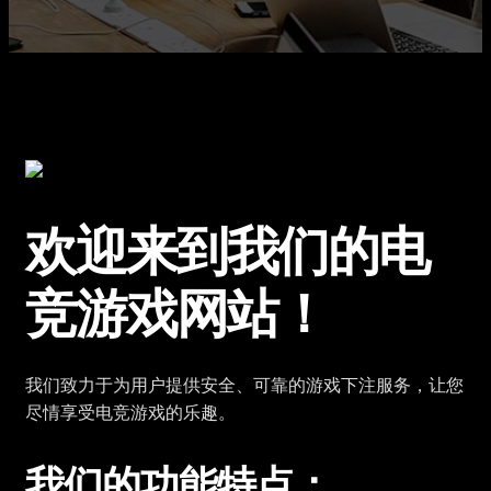
欢迎来到我们的电
竞游戏网站！
我们致力于为用户提供安全、可靠的游戏下注服务，让您
尽情享受电竞游戏的乐趣。
我们的功能特点：