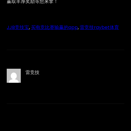
赢取丰厚奖励等您来拿！
JJB竞技宝
, 
买电竞比赛输赢的app
, 
雷竞技raybet体育
雷竞技