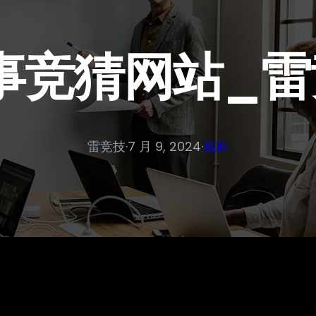
赛事竞猜网站_雷
雷竞技
·
7 月 9, 2024
·
新闻