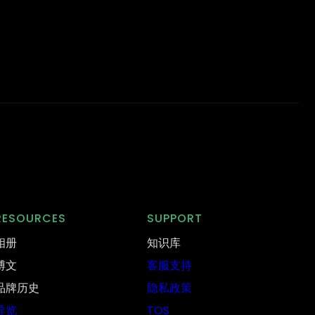
RESOURCES
SUPPORT
相册
知识库
博文
客服支持
品牌历史
隐私政策
导览
TOS