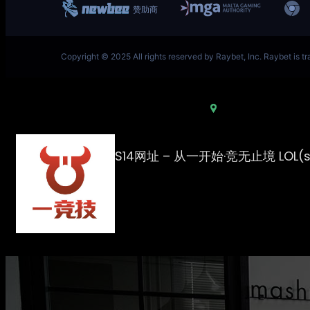
S14网址 – 从一开始·竞无止境 LO