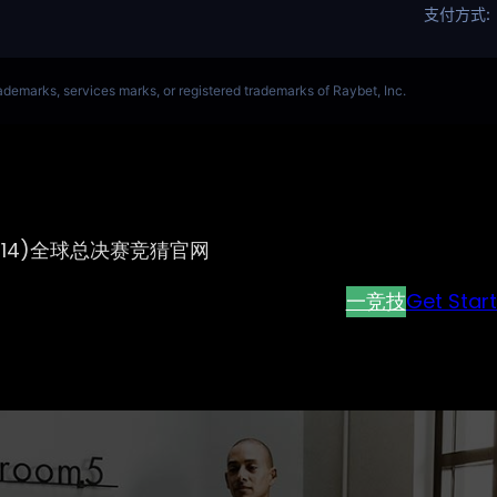
L(s14)全球总决赛竞猜官网
一竞技
Get Star