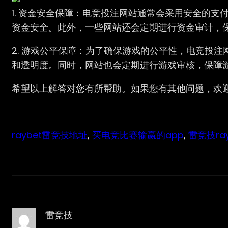
1. 资金安全保障：电竞投注网站通常会采用安全的
资金安全。此外，一些网站还会定期进行资金审计，
2. 游戏公平保障：为了确保游戏的公平性，电竞投
和透明度。同时，网站也会定期进行游戏审核，保障
希望以上解答对您有所帮助。如果您有其他问题，欢
raybet雷竞技地址
, 
买电竞比赛输赢的app
, 
雷竞技ra
雷竞技