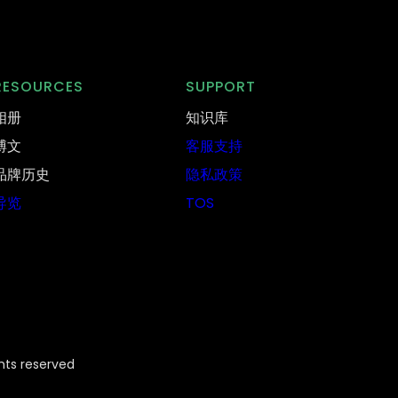
RESOURCES
SUPPORT
相册
知识库
博文
客服支持
品牌历史
隐私政策
导览
TOS
ights reserved