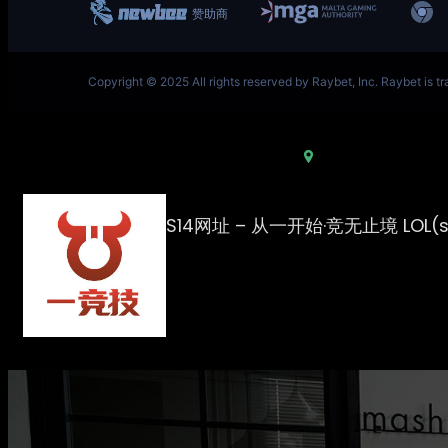
S14网址 – 从一开始·竞无止境 LO