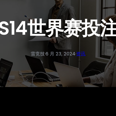
S14世界赛投
雷竞技
·
6 月 23, 2024
·
资讯