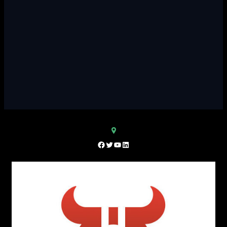
Facebook
Twitter
YouTube
LinkedIn