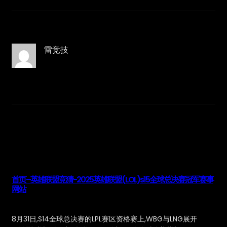
雷竞技
首页–英雄联盟竞猜-2025英雄联盟(LOL)s15全球总决赛冠军赛事
网站
8月31日,S14全球总决赛的LPL赛区资格赛上,WBG与LNG展开