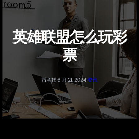
英雄联盟怎么玩彩
票
雷竞技
·
6 月 21, 2024
·
资讯