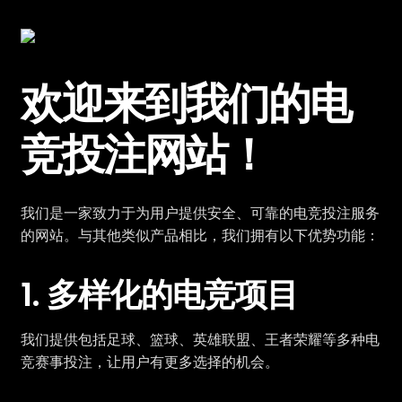
欢迎来到我们的电
竞投注网站！
我们是一家致力于为用户提供安全、可靠的电竞投注服务
的网站。与其他类似产品相比，我们拥有以下优势功能：
1. 多样化的电竞项目
我们提供包括足球、篮球、英雄联盟、王者荣耀等多种电
竞赛事投注，让用户有更多选择的机会。