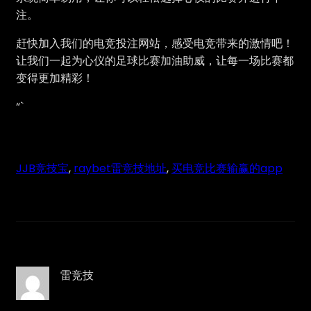
注。
赶快加入我们的电竞投注网站，感受电竞带来的激情吧！
让我们一起为心仪的足球比赛加油助威，让每一场比赛都
变得更加精彩！
“`
JJB竞技宝
, 
raybet雷竞技地址
, 
买电竞比赛输赢的app
雷竞技