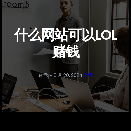
什么网站可以LOL
赌钱
雷竞技
·
6 月 20, 2024
·
文章