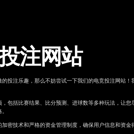
投注网站
激的投注乐趣，那么不妨尝试一下我们的电竞投注网站！
项，包括比赛结果、比分预测、进球数等多种玩法，让您
略。
的加密技术和严格的资金管理制度，确保用户信息和资金
。