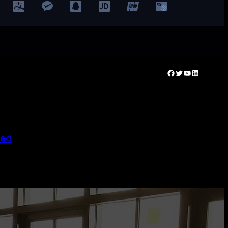
Facebook
Twitter
YouTube
LinkedIn
ted