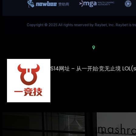
S14网址 – 从一开始·竞无止境 LO