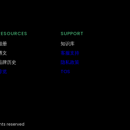
RESOURCES
SUPPORT
相册
知识库
博文
客服支持
品牌历史
隐私政策
导览
TOS
ights reserved