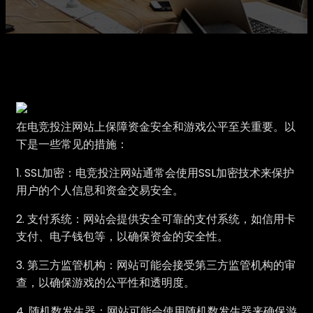
在电竞投注网站上保障资金安全和游戏公平至关重要。以
下是一些常见的措施：
1. SSL加密：电竞投注网站通常会使用SSL加密技术来保护
用户的个人信息和资金交易安全。
2. 支付系统：网站会提供安全可靠的支付系统，如信用卡
支付、电子钱包等，以确保资金的安全性。
3. 第三方监管机构：网站可能会接受第三方监管机构的审
查，以确保游戏的公平性和透明度。
4. 随机数发生器：网站可能会使用随机数发生器来确保游