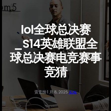
lol全球总决赛
_S14英雄联盟全
球总决赛电竞赛事
竞猜
雷竞技
·
1 月 8, 2025
·
新闻