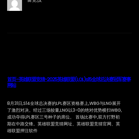
首页–英雄联盟竞猜-2025英雄联盟(LOL)s15全球总决赛冠军赛事
网站
8月31日,S14全球总决赛的LPL赛区资格赛上,WBG与LNG展开
了激烈对决。经过三场较量,LNG以3-0的绝对优势横扫WBG,
成功夺得LPL赛区三号种子的席位。 首场比赛中,双方打野初
期在中路交锋。英雄联盟竞猜网址、英雄联盟竞猜官网、英
雄联盟押注软件