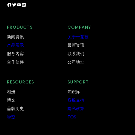
Facebook
Twitter
YouTube
LinkedIn
PRODUCTS
COMPANY
新闻资讯
关于一竞技
产品展示
最新资讯
服务内容
联系我们
合作伙伴
公司地址
RESOURCES
SUPPORT
相册
知识库
博文
客服支持
品牌历史
隐私政策
导览
TOS