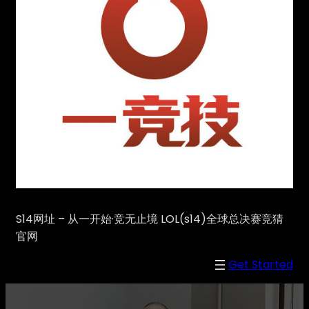
S14网址 – 从一开始·竞无止境 LOL(s14)全球总决赛竞猜
官网
Get Started