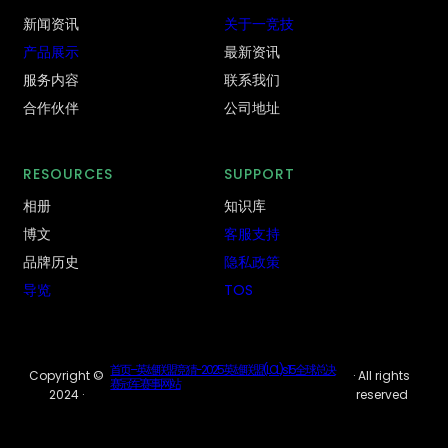
新闻资讯
关于一竞技
产品展示
最新资讯
服务内容
联系我们
合作伙伴
公司地址
RESOURCES
SUPPORT
相册
知识库
博文
客服支持
品牌历史
隐私政策
导览
TOS
首页–英雄联盟竞猜-2025英雄联盟(LOL)s15全球总决
Copyright ©
· All rights
赛冠军赛事网站
2024 ·
reserved