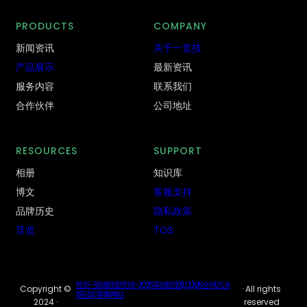
PRODUCTS
COMPANY
新闻资讯
关于一竞技
产品展示
最新资讯
服务内容
联系我们
合作伙伴
公司地址
RESOURCES
SUPPORT
相册
知识库
博文
客服支持
品牌历史
隐私政策
导览
TOS
首页–英雄联盟竞猜-2025英雄联盟(LOL)s15全球总决
Copyright ©
· All rights
赛冠军赛事网站
2024 ·
reserved