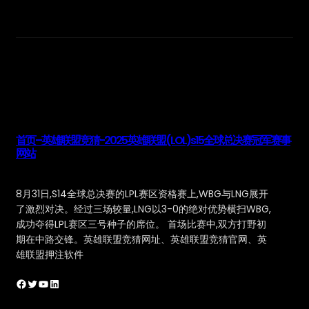
首页–英雄联盟竞猜-2025英雄联盟(LOL)s15全球总决赛冠军赛事
网站
8月31日,S14全球总决赛的LPL赛区资格赛上,WBG与LNG展开
了激烈对决。经过三场较量,LNG以3-0的绝对优势横扫WBG,
成功夺得LPL赛区三号种子的席位。 首场比赛中,双方打野初
期在中路交锋。英雄联盟竞猜网址、英雄联盟竞猜官网、英
雄联盟押注软件
Facebook
Twitter
YouTube
LinkedIn