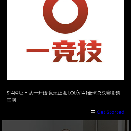
S14网址 – 从一开始·竞无止境 LOL(s14)全球总决赛竞猜
官网
Get Started