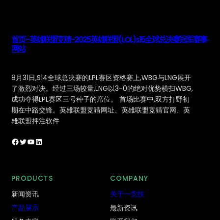
首页–英雄联盟竞猜-2025英雄联盟(LOL)s15全球总决赛冠军赛事
网站
8月31日,S14全球总决赛的LPL赛区资格赛上,WBG与LNG展开
了激烈对决。经过三场较量,LNG以3-0的绝对优势横扫WBG,
成功夺得LPL赛区三号种子的席位。 首场比赛中,双方打野初
期在中路交锋。英雄联盟竞猜网址、英雄联盟竞猜官网、英
雄联盟押注软件
Facebook
Twitter
YouTube
LinkedIn
PRODUCTS
COMPANY
新闻资讯
关于一竞技
产品展示
最新资讯