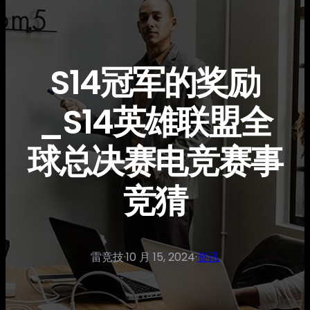
S14冠军的奖励
_S14英雄联盟全
球总决赛电竞赛事
竞猜
雷竞技
·
10 月 15, 2024
·
资讯