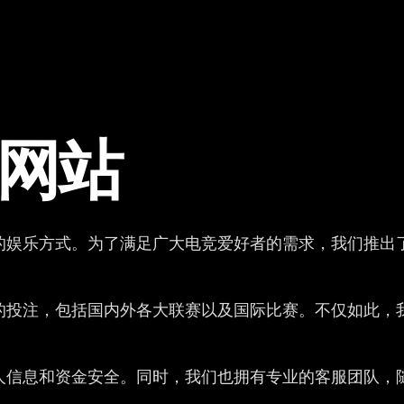
网站
的娱乐方式。为了满足广大电竞爱好者的需求，我们推出
的投注，包括国内外各大联赛以及国际比赛。不仅如此，
人信息和资金安全。同时，我们也拥有专业的客服团队，
。