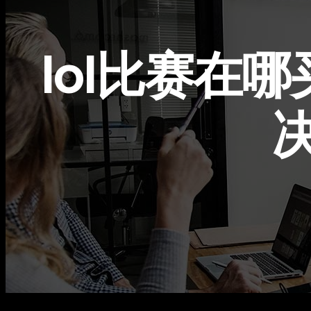
lol比赛在