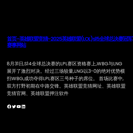
首页–英雄联盟竞猜-2025英雄联盟(LOL)s15全球总决赛冠军
赛事网站
8月31日,S14全球总决赛的LPL赛区资格赛上,WBG与LNG
展开了激烈对决。经过三场较量,LNG以3-0的绝对优势横
扫WBG,成功夺得LPL赛区三号种子的席位。 首场比赛中,
双方打野初期在中路交锋。英雄联盟竞猜网址、英雄联盟
竞猜官网、英雄联盟押注软件
Facebook
Twitter
YouTube
LinkedIn