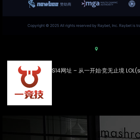
S14网址 – 从一开始·竞无止境 LO