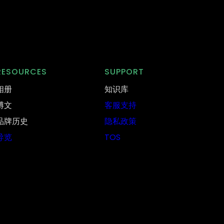
RESOURCES
SUPPORT
相册
知识库
博文
客服支持
品牌历史
隐私政策
导览
TOS