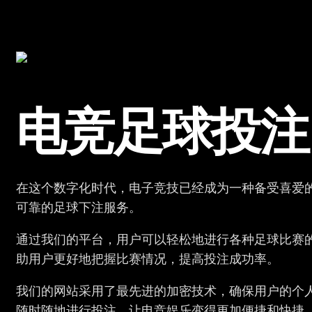
电竞足球投注
在这个数字化时代，电子竞技已经成为一种备受喜爱
可靠的足球下注服务。
通过我们的平台，用户可以轻松地进行各种足球比赛
助用户更好地把握比赛情况，提高投注成功率。
我们的网站采用了最先进的加密技术，确保用户的个
随时随地进行投注，让电竞娱乐变得更加便捷和快捷