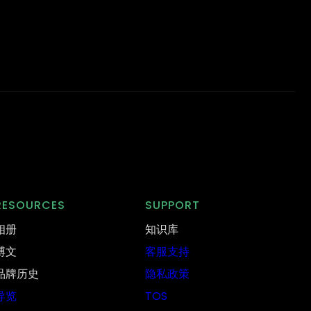
RESOURCES
SUPPORT
相册
知识库
博文
客服支持
品牌历史
隐私政策
导览
TOS