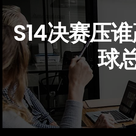
S14决赛压
球