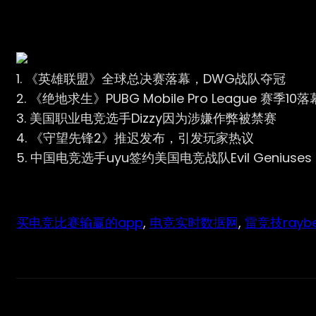
1. 《英雄联盟》全球总决赛落幕，DWG战队夺冠
2. 《绝地求生》PUBG Mobile Pro League 赛季
3. 美国职业电竞选手Dizzy因为涉嫌作弊被禁赛
4. 《守望先锋2》推迟发布，引发玩家热议
5. 中国电竞选手uyu签约美国电竞战队Evil Geni
买电竞比赛输赢的app
, 
电竞实时数据网
, 
雷竞技rayb