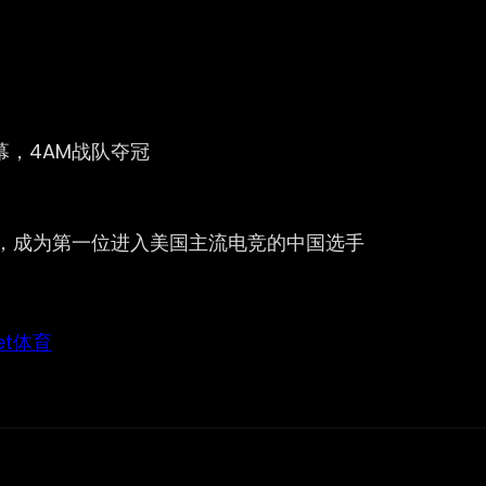
10落幕，4AM战队夺冠
uses，成为第一位进入美国主流电竞的中国选手
et体育