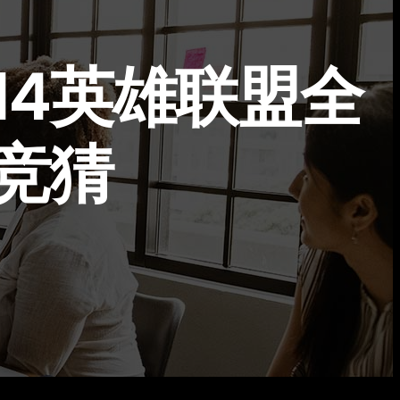
14英雄联盟全
竞猜