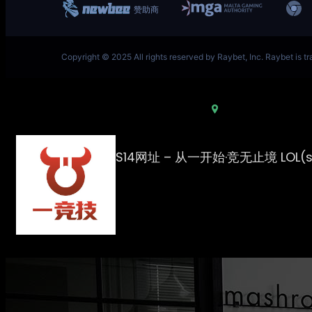
S14网址 – 从一开始·竞无止境 LO