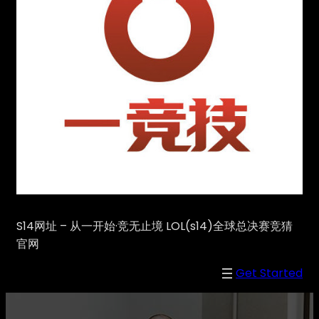
S14网址 – 从一开始·竞无止境 LOL(s14)全球总决赛竞猜
官网
Get Started