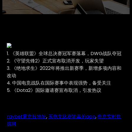
1. 《英雄联盟》全球总决赛冠军赛落幕，DWG战队夺冠
2. 《守望先锋2》正式宣布取消开发，玩家失望
3. 《绝地求生》2022年将推出新赛季，新增多项内容和
改动
4. 中国电竞战队在国际赛事中表现强势，备受关注
5. 《Dota2》国际邀请赛宣布取消，引发热议
raybet雷竞技地址
, 
买电竞比赛输赢的app
, 
电竞实时数
据网