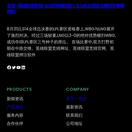
首页–英雄联盟竞猜-2025英雄联盟(LOL)s15全球总决赛冠军赛事
网站
8月31日,S14全球总决赛的LPL赛区资格赛上,WBG与LNG展开
了激烈对决。经过三场较量,LNG以3-0的绝对优势横扫WBG,
成功夺得LPL赛区三号种子的席位。 首场比赛中,双方打野初
期在中路交锋。英雄联盟竞猜网址、英雄联盟竞猜官网、英
雄联盟押注软件
Facebook
Twitter
YouTube
LinkedIn
PRODUCTS
COMPANY
新闻资讯
关于一竞技
产品展示
最新资讯
服务内容
联系我们
合作伙伴
公司地址