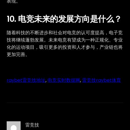
表现。
10. 电竞未来的发展方向是什么？
随着科技的不断进步和社会对电竞的认可度提高，电子竞
技将继续蓬勃发展。未来电竞有望成为一种正规化、专业
化的运动项目，吸引更多的投资和人才参与，产业链也将
更加完善。
raybet雷竞技地址
, 
电竞实时数据网
, 
雷竞技raybet体育
雷竞技