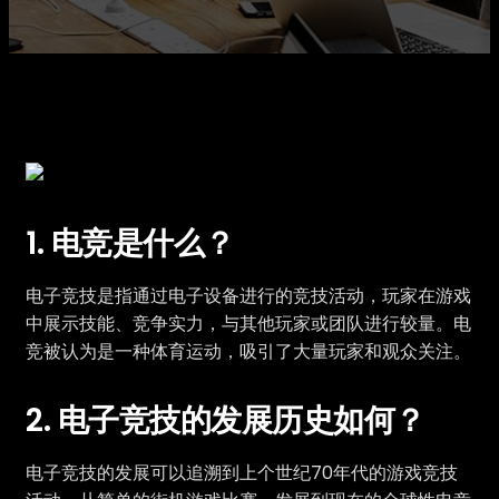
1. 电竞是什么？
电子竞技是指通过电子设备进行的竞技活动，玩家在游戏
中展示技能、竞争实力，与其他玩家或团队进行较量。电
竞被认为是一种体育运动，吸引了大量玩家和观众关注。
2. 电子竞技的发展历史如何？
电子竞技的发展可以追溯到上个世纪70年代的游戏竞技