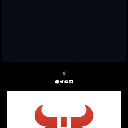
Facebook
Twitter
YouTube
LinkedIn